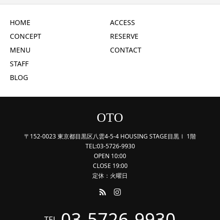
HOME
ACCESS
CONCEPT
RESERVE
MENU
CONTACT
STAFF
BLOG
OTO
〒152-0023 東京都目黒区八雲4-5-4 HOUSING STAGE目黒Ⅰ 1階
TEL:03-5726-9930
OPEN 10:00
CLOSE 19:00
定休：火曜日
03-5726-9930
TEL