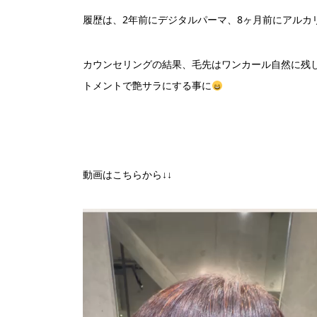
履歴は、2年前にデジタルパーマ、8ヶ月前にアルカ
カウンセリングの結果、毛先はワンカール自然に残
トメントで艶サラにする事に
動画はこちらから↓↓
動
画
プ
レ
ー
ヤ
ー