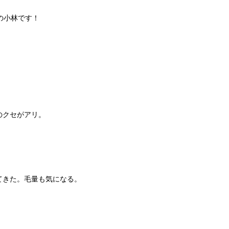
の小林です！
のクセがアリ。
てきた。毛量も気になる。